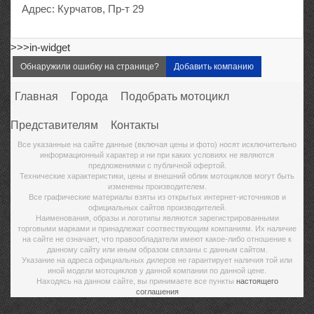
Адрес: Курчатов, Пр-т 29
>>>in-widget
Обнаружили ошибку на странице?
Добавить компанию
Главная
Города
Подобрать мотоцикл
Представителям
Контакты
Все указанные на сайте данные (включая цены и фото) носят исключительно
информационный характер и ни при каких условиях не являются
предложениями с публичной офертой.
Технические характеристики, цены и внешний облик мотоциклов могут быть
изменены производителем.
Все графические материалы взяты из открытых интернет-источников и
официальных сайтов производителей.
Наименования, образы и логотипы являются зарегистрированными
торговыми марками и принадлежат соотвествующим компаниям. Их наличие
на сайте не означает, что правообладатели имеют какое-либо отношение к
данному сайту или иным образом связаны с данным сайтом.
Указание на адреса официальных дилеров не гарантирует наличия той или
иной модели мотоциклов у данной компании по данной цене.
Находясь на данном сайте, вы принимаете все пункты
настоящего
соглашения