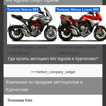
MV Agusta Спорт-туризм
Turismo Veloce 800
Turismo Veloce Lusso 800
1 комплектация с ценой:
1 комплектация с ценой:
1 290 000 руб.
1 490 000 руб.
Где купить мотоцикл MV Agusta в Курчатове?
>>>before_company_widget
Компании по продаже мотоциклов в
Курчатове
Техномир Irbis