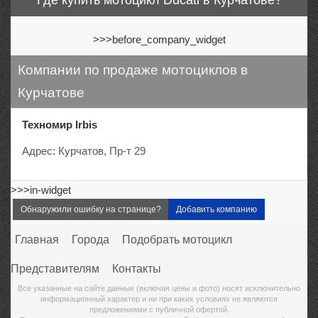
Где купить мотоцикл Ducati в Курчатове?
>>>before_company_widget
Компании по продаже мотоциклов в
Курчатове
Техномир Irbis
Адрес: Курчатов, Пр-т 29
>>>in-widget
Обнаружили ошибку на странице?
Добавить компанию
Главная
Города
Подобрать мотоцикл
Представителям
Контакты
Все указанные на сайте данные (включая цены и фото) носят исключительно
информационный характер и ни при каких условиях не являются
предложениями с публичной офертой.