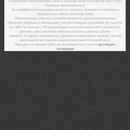
Технические характеристики, цены и внешний облик мотоциклов могут быть
изменены производителем.
Все графические материалы взяты из открытых интернет-источников и
официальных сайтов производителей.
Наименования, образы и логотипы являются зарегистрированными
торговыми марками и принадлежат соотвествующим компаниям. Их наличие
на сайте не означает, что правообладатели имеют какое-либо отношение к
данному сайту или иным образом связаны с данным сайтом.
Указание на адреса официальных дилеров не гарантирует наличия той или
иной модели мотоциклов у данной компании по данной цене.
Находясь на данном сайте, вы принимаете все пункты
настоящего
соглашения